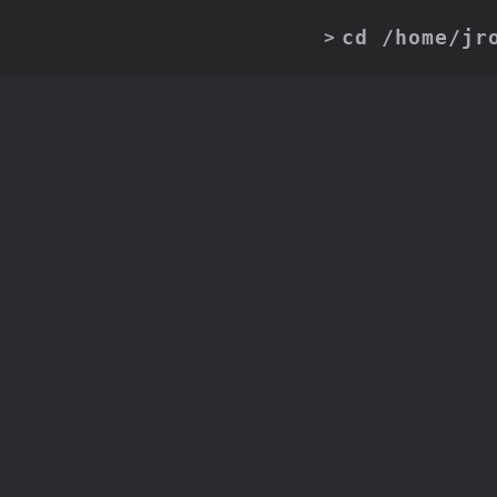
cd /home/jr
>